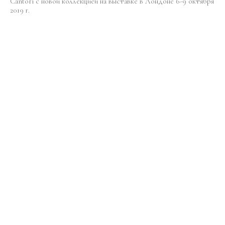
Cantori с новой коллекцией на выставке в Лондоне 6-9 октября
2019 г.